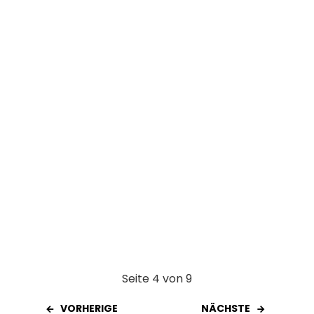
o
A
t
o
p
k
p
Seite 4 von 9
VORHERIGE
NÄCHSTE