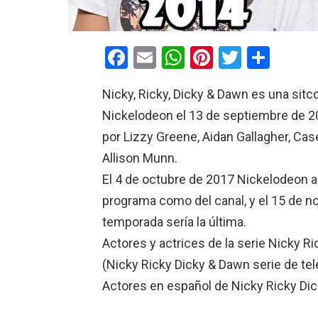
F
E
W
Pi
T
C
a
m
h
nt
wi
o
Nicky, Ricky, Dicky & Dawn es una si
ce
ail
at
er
tt
m
Nickelodeon el 13 de septiembre de 2
b
s
es
er
p
por Lizzy Greene, Aidan Gallagher, Ca
o
A
t
ar
Allison Munn.
o
p
tir
El 4 de octubre de 2017 Nickelodeon a
k
p
programa como del canal, y el 15 de n
temporada sería la última.
Actores y actrices de la serie Nicky 
(Nicky Ricky Dicky & Dawn serie de tel
Actores en español de Nicky Ricky Di