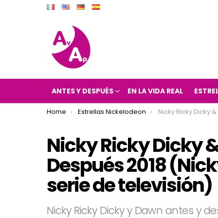
ANTES Y DESPUÉS
EN LA VIDA REAL
ESTRE
You are here:
Home
Estrellas Nickelodeon
Nicky Ricky Dicky & Dawn Antes y Después 2018 (Ni
Nicky Ricky Dicky 
Después 2018 (Nick
serie de televisión)
Nicky Ricky Dicky y Dawn antes y d