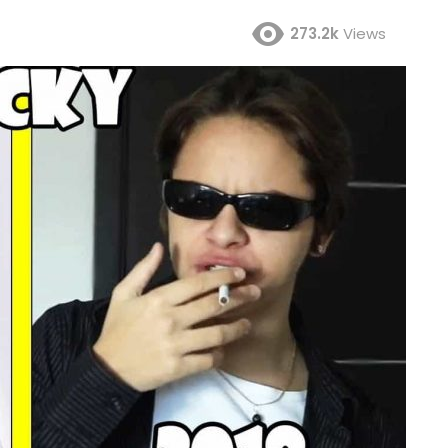
273.2k
Views