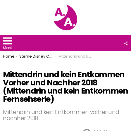
F
U
Menü
You are here:
Home
Sterne Disney Channel
Mittendrin und kein Entkommen Vorher und Nachher 2018 (Mittendrin und kein Entkommen Fernsehserie)
Mittendrin und kein Entkommen
Vorher und Nachher 2018
(Mittendrin und kein Entkommen
Fernsehserie)
Mittendrin und kein Entkommen vorher und
nachher 2018