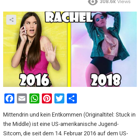
308.6k
Views
F
E
W
Pi
T
T
a
m
h
nt
wi
eil
Mittendrin und kein Entkommen (Originaltitel: Stuck in
ce
ail
at
er
tt
e
the Middle) ist eine US-amerikanische Jugend-
b
s
es
er
n
Sitcom, die seit dem 14. Februar 2016 auf dem US-
o
A
t