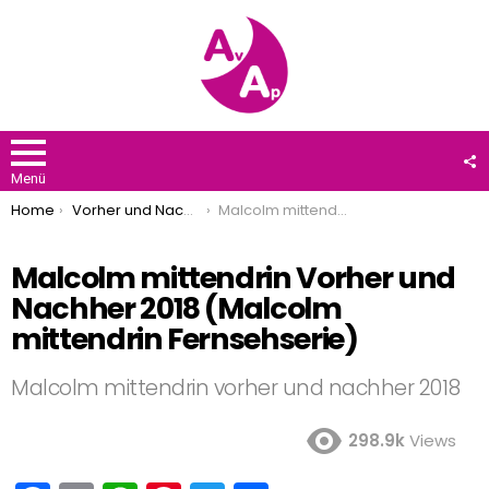
F
U
Menü
You are here:
Home
Vorher und Nachher
Malcolm mittendrin Vorher und Nachher 2018 (Malcolm mittendrin Fernsehserie)
Malcolm mittendrin Vorher und
Nachher 2018 (Malcolm
mittendrin Fernsehserie)
Malcolm mittendrin vorher und nachher 2018
298.9k
Views