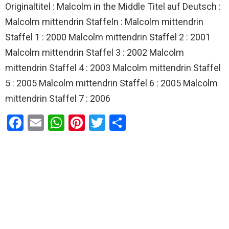
Originaltitel : Malcolm in the Middle Titel auf Deutsch :
Malcolm mittendrin Staffeln : Malcolm mittendrin
Staffel 1 : 2000 Malcolm mittendrin Staffel 2 : 2001
Malcolm mittendrin Staffel 3 : 2002 Malcolm
mittendrin Staffel 4 : 2003 Malcolm mittendrin Staffel
5 : 2005 Malcolm mittendrin Staffel 6 : 2005 Malcolm
mittendrin Staffel 7 : 2006
F
E
W
Pi
T
T
a
m
h
nt
wi
eil
ce
ail
at
er
tt
e
b
s
es
er
n
o
A
t
o
p
k
p