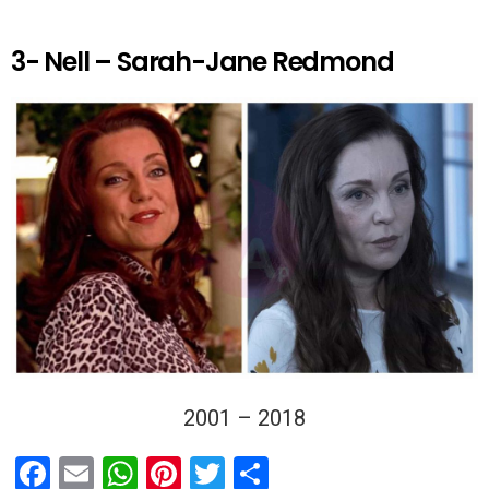
3- Nell – Sarah-Jane Redmond
2001 – 2018
F
E
W
Pi
T
T