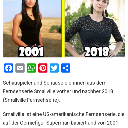
F
E
W
Pi
T
T
a
m
h
nt
wi
eil
Schauspieler und Schauspielerinnen aus dem
ce
ail
at
er
tt
e
Fernsehserie Smallville vorher und nachher 2018
b
s
es
er
n
(Smallville Fernsehserie).
o
A
t
o
p
Smallville ist eine US-amerikanische Fernsehserie, die
k
p
auf der Comicfigur Superman basiert und von 2001