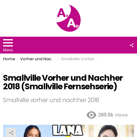
F
U
Menü
You are here:
Home
Vorher und Nachher
Smallville Vorher und Nachher 2018 (Smallville Fernsehserie)
Smallville Vorher und Nachher
2018 (Smallville Fernsehserie)
Smallville vorher und nachher 2018
285.5k
Views