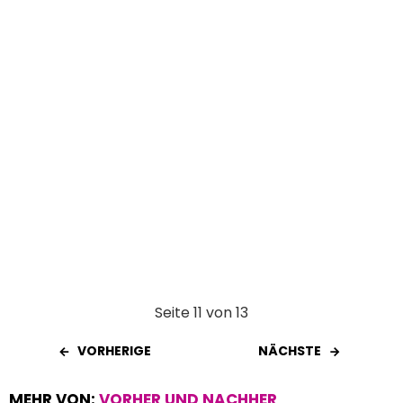
o
p
k
p
Seite 11 von 13
VORHERIGE
NÄCHSTE
MEHR VON:
VORHER UND NACHHER