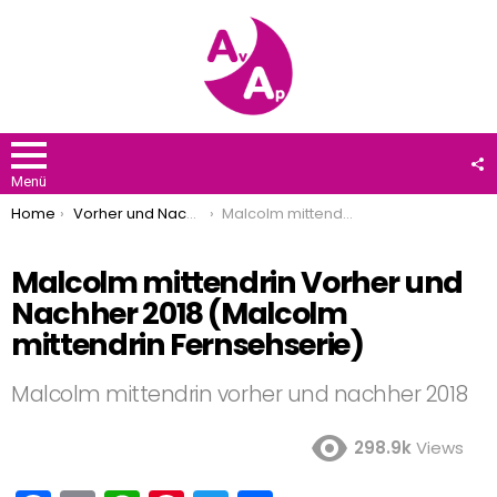
F
U
Menü
You are here:
Home
Vorher und Nachher
Malcolm mittendrin Vorher und Nachher 2018 (Malcolm mittendrin Fernsehserie)
Malcolm mittendrin Vorher und
Nachher 2018 (Malcolm
mittendrin Fernsehserie)
Malcolm mittendrin vorher und nachher 2018
298.9k
Views