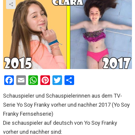
F
E
W
Pi
T
T
a
m
h
nt
wi
eil
Schauspieler und Schauspielerinnen aus dem TV-
ce
ail
at
er
tt
e
Serie Yo Soy Franky vorher und nachher 2017 (Yo Soy
b
s
es
er
n
Franky Fernsehserie)
o
A
t
Die schauspieler auf deutsch von Yo Soy Franky
o
p
vorher und nachher sind: