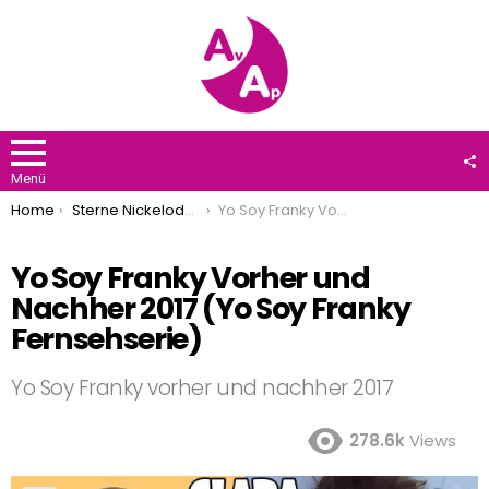
F
U
Menü
You are here:
Home
Sterne Nickelodeon
Yo Soy Franky Vorher und Nachher 2017 (Yo Soy Franky Fernsehserie)
Yo Soy Franky Vorher und
Nachher 2017 (Yo Soy Franky
Fernsehserie)
Yo Soy Franky vorher und nachher 2017
278.6k
Views