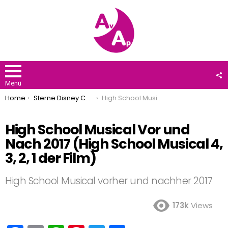
F
U
Menü
You are here:
Home
Sterne Disney Channel
High School Musical Vor und Nach 2017 (High School Musical 4, 3, 2, 1 der Film)
High School Musical Vor und
Nach 2017 (High School Musical 4,
3, 2, 1 der Film)
High School Musical vorher und nachher 2017
173k
Views