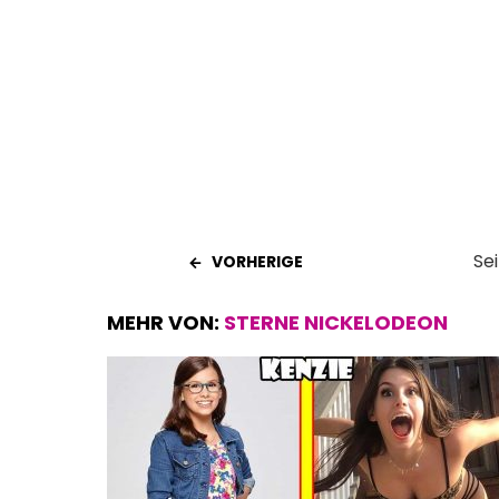
o
A
t
o
p
k
p
Sei
VORHERIGE
MEHR VON:
STERNE NICKELODEON