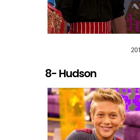
20
8- Hudson