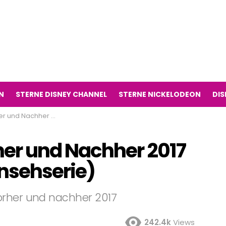
N
STERNE DISNEY CHANNEL
STERNE NICKELODEON
DIS
 (Game Shakers Fernsehserie)
er und Nachher 2017
nsehserie)
orher und nachher 2017
242.4k
Views