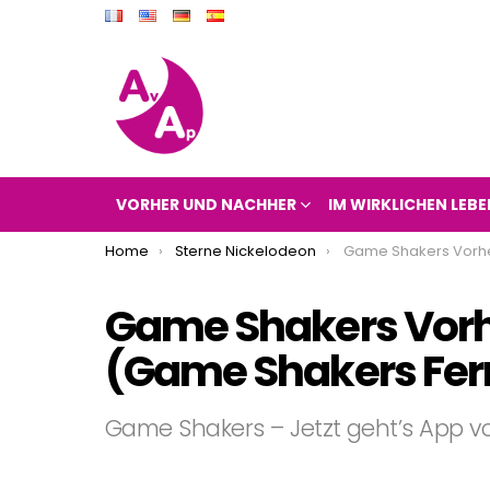
VORHER UND NACHHER
IM WIRKLICHEN LEBE
You are here:
Home
Sterne Nickelodeon
Game Shakers Vorher und Nachher 2017
Game Shakers Vorh
(Game Shakers Fer
Game Shakers – Jetzt geht’s App v