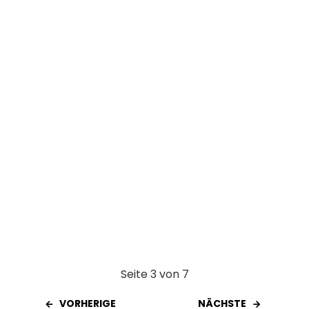
o
A
t
o
p
k
p
Seite 3 von 7
VORHERIGE
NÄCHSTE