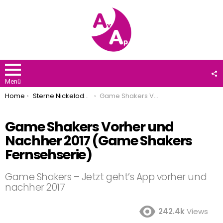
F
U
Menü
You are here:
Home
Sterne Nickelodeon
Game Shakers Vorher und Nachher 2017 (Game Shakers Fernsehserie)
Game Shakers Vorher und
Nachher 2017 (Game Shakers
Fernsehserie)
Game Shakers – Jetzt geht’s App vorher und
nachher 2017
242.4k
Views