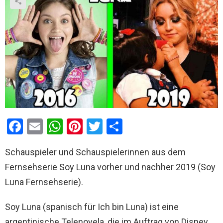
F
E
W
Pi
T
T
a
m
h
nt
wi
eil
Schauspieler und Schauspielerinnen aus dem
ce
ail
at
er
tt
e
Fernsehserie Soy Luna vorher und nachher 2019 (Soy
b
s
es
er
n
Luna Fernsehserie).
o
A
t
o
p
Soy Luna (spanisch für Ich bin Luna) ist eine
k
p
argentinische Telenovela, die im Auftrag von Disney