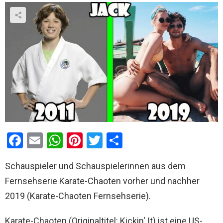
F
E
W
Pi
T
T
a
m
h
nt
wi
eil
Schauspieler und Schauspielerinnen aus dem
ce
ail
at
er
tt
e
Fernsehserie Karate-Chaoten vorher und nachher
b
s
es
er
n
2019 (Karate-Chaoten Fernsehserie).
o
A
t
o
p
Karate-Chaoten (Originaltitel: Kickin‘ It) ist eine US-