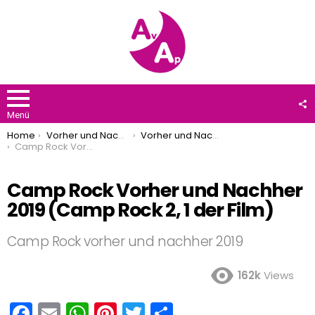
F
U
Menü
You are here:
Home
Vorher und Nachher
Vorher und Nachher 2019
Camp Rock Vorher und Nachher 2019 (Camp Rock 2, 1 der Film)
Camp Rock Vorher und Nachher
2019 (Camp Rock 2, 1 der Film)
Camp Rock vorher und nachher 2019
162k
Views
F
E
W
Pi
T
T