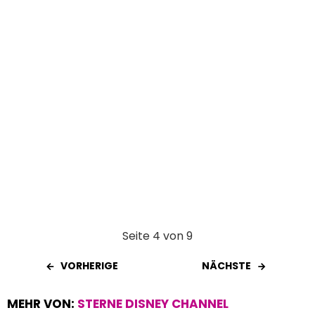
k
p
Seite 4 von 9
VORHERIGE
NÄCHSTE
MEHR VON:
STERNE DISNEY CHANNEL