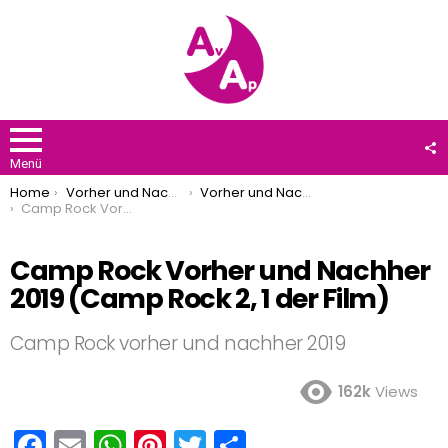
F
U
Menü
You are here:
Home
Vorher und Nachher
Vorher und Nachher 2019
Camp Rock Vorher und Nachher 2019 (Camp Rock 2, 1 der Film)
Camp Rock Vorher und Nachher
2019 (Camp Rock 2, 1 der Film)
Camp Rock vorher und nachher 2019
162k
Views
F
E
W
Pi
T
T