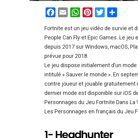
F
E
W
Pi
T
P
a
m
h
nt
wi
ar
Fortnite est un jeu vidéo de survie et
ce
ail
at
er
tt
ta
People Can Fly et Epic Games. Le jeu e
b
s
es
er
g
depuis 2017 sur Windows, macOS, PlaySt
o
A
t
er
prévue pour 2018.
o
p
Le jeu dispose initialement d’un mode
k
p
intitulé « Sauver le monde ». En sep
contre joueur et jouable gratuitement in
dernier mode est disponible sur iOS dep
Personnages du Jeu Fortnite Dans La V
Les Personnages en français du Jeu Fort
1- Headhunter