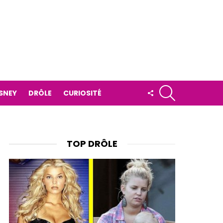
RECHERCHE
FOLLOW
ISNEY
DRÔLE
CURIOSITÉ
US
TOP DRÔLE