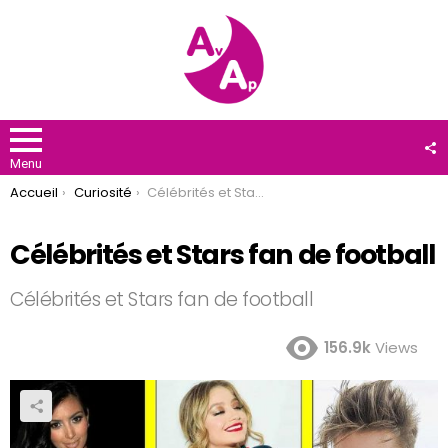
F
U
Menu
You are here:
Accueil
Curiosité
Célébrités et Stars fan de football
Célébrités et Stars fan de football
Célébrités et Stars fan de football
156.9k
Views