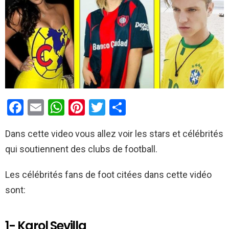
F
E
W
Pi
T
P
a
m
h
nt
wi
ar
Dans cette video vous allez voir les stars et célébrités
ce
ail
at
er
tt
ta
qui soutiennent des clubs de football.
b
s
es
er
g
o
A
t
er
Les célébrités fans de foot citées dans cette vidéo
o
p
sont:
k
p
1- Karol Sevilla