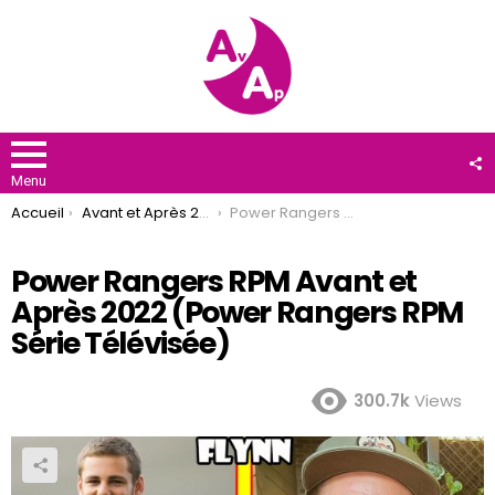
F
U
Menu
You are here:
Accueil
Avant et Après 2022
Power Rangers RPM Avant et Après 2022 (Power Rangers RPM Série Télévisée)
Power Rangers RPM Avant et
Après 2022 (Power Rangers RPM
Série Télévisée)
300.7k
Views