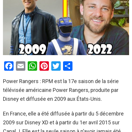
F
E
W
Pi
T
P
a
m
h
nt
wi
ar
Power Rangers : RPM est la 17e saison de la série
ce
ail
at
er
tt
ta
télévisée américaine Power Rangers, produite par
b
s
es
er
g
Disney et diffusée en 2009 aux États-Unis.
o
A
t
er
o
p
En France, elle a été diffusée à partir du 5 décembre
k
p
2009 sur Disney XD et à partir du 1er avril 2015 sur
Canal J. Elle est la seule saison à n’avoir jamais été