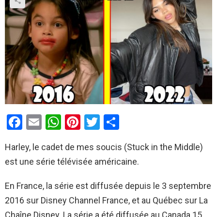
F
E
W
Pi
T
P
a
m
h
nt
wi
ar
Harley, le cadet de mes soucis (Stuck in the Middle)
ce
ail
at
er
tt
ta
est une série télévisée américaine.
b
s
es
er
g
o
A
t
er
En France, la série est diffusée depuis le 3 septembre
o
p
2016 sur Disney Channel France, et au Québec sur La
k
p
Chaîne Disney. La série a été diffusée au Canada 15