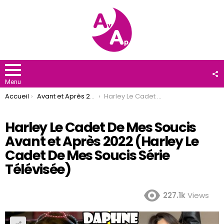
F
U
Menu
You are here:
Accueil
Avant et Après 2022
Harley Le Cadet De Mes Soucis Avant et Après 2022 (Harley Le Cadet De Mes Soucis Série Télévisée)
Harley Le Cadet De Mes Soucis
Avant et Après 2022 (Harley Le
Cadet De Mes Soucis Série
Télévisée)
227.1k
Views