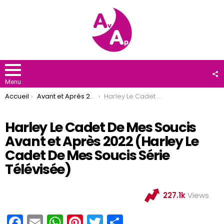
F
U
Menu
You are here:
Accueil
Avant et Après 2022
Harley Le Cadet De Mes Soucis Avant et Après 2022 (Harley Le Cadet De Mes Soucis Série Télévisée)
Harley Le Cadet De Mes Soucis
Avant et Après 2022 (Harley Le
Cadet De Mes Soucis Série
Télévisée)
227.1k
Views
F
E
W
Pi
T
P