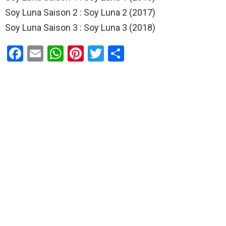
Soy Luna Saison 2 : Soy Luna 2 (2017)
Soy Luna Saison 3 : Soy Luna 3 (2018)
F
E
W
Pi
T
P
a
m
h
nt
wi
ar
ce
ail
at
er
tt
ta
b
s
es
er
g
o
A
t
er
o
p
k
p