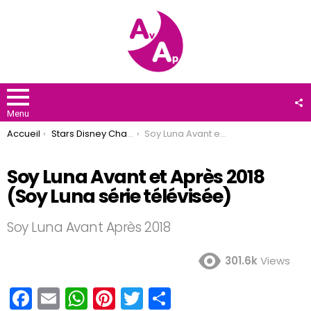
F
U
Menu
You are here:
Accueil
Stars Disney Channel
Soy Luna Avant et Après 2018 (Soy Luna série télévisée)
Soy Luna Avant et Après 2018
(Soy Luna série télévisée)
Soy Luna Avant Après 2018
301.6k
Views
F
E
W
Pi
T
P