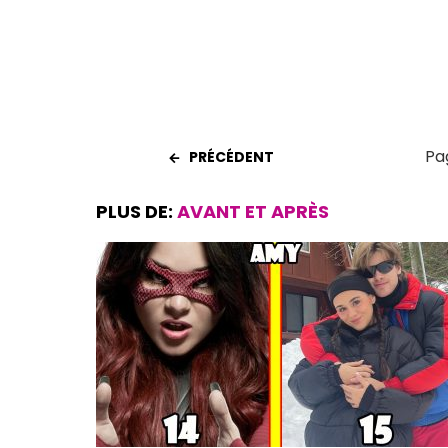
k
p
Pag
PRÉCÉDENT
PLUS DE:
AVANT ET APRÈS