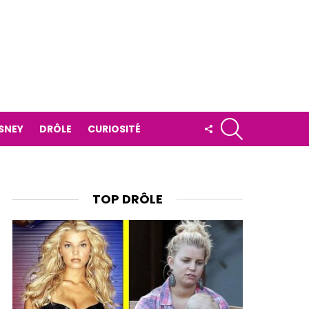
RECHERCHE
FOLLOW
ISNEY
DRÔLE
CURIOSITÉ
US
TOP DRÔLE