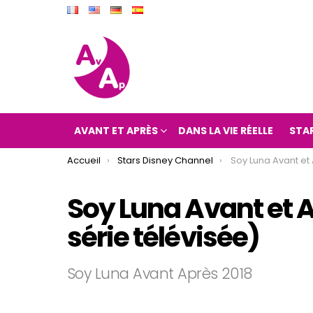
AVANT ET APRÈS
DANS LA VIE RÉELLE
STA
You are here:
Accueil
Stars Disney Channel
Soy Luna Avant et Après 201
Soy Luna Avant et 
série télévisée)
Soy Luna Avant Après 2018