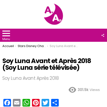
F
U
Menu
You are here:
Accueil
Stars Disney Channel
Soy Luna Avant et Après 2018 (Soy Luna série télévisée)
Soy Luna Avant et Après 2018
(Soy Luna série télévisée)
Soy Luna Avant Après 2018
301.5k
Views
F
E
W
Pi
T
P