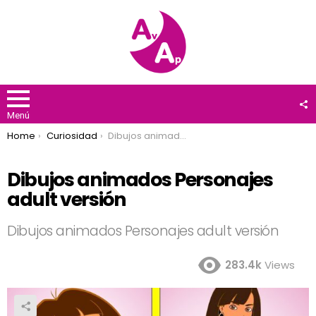
F
U
Menú
You are here:
Home
Curiosidad
Dibujos animados Personajes adult versión
Dibujos animados Personajes
adult versión
Dibujos animados Personajes adult versión
283.4k
Views