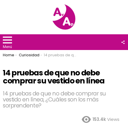
F
U
Menú
You are here:
Home
Curiosidad
14 pruebas de que no debe comprar su vestido en línea
14 pruebas de que no debe
comprar su vestido en línea
14 pruebas de que no debe comprar su
vestido en línea, ¿Cuáles son los más
sorprendente?
153.4k
Views