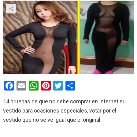
F
E
W
Pi
T
C
a
m
h
nt
wi
o
14 pruebas de que no debe comprar en Internet su
ce
ail
at
er
tt
m
vestido para ocasiones especiales, votar por el
b
s
es
er
p
vestido que no se ve igual que el original
o
A
t
ar
o
p
tir