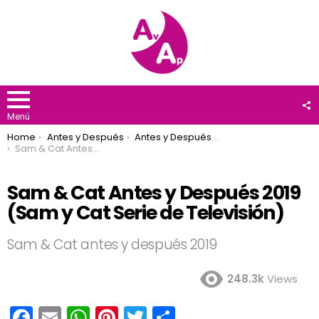
F
U
Menú
You are here:
Home
Antes y Después
Antes y Después 2019
Sam & Cat Antes y Después 2019 (Sam y Cat Serie de Televisión)
Sam & Cat Antes y Después 2019
(Sam y Cat Serie de Televisión)
Sam & Cat antes y después 2019
248.3k
Views
F
E
W
Pi
T
C