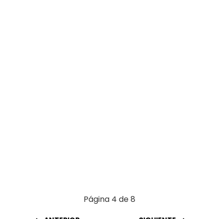
o
A
t
ar
o
p
tir
k
p
Página 4 de 8