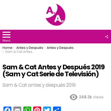
F
U
Menú
You are here:
Home
Antes y Después
Antes y Después 2019
Sam & Cat Antes y Después 2019 (Sam y Cat Serie de Televisión)
Sam & Cat Antes y Después 2019
(Sam y Cat Serie de Televisión)
Sam & Cat antes y después 2019
248.3k
Views
F
E
W
Pi
T
C