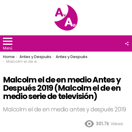
F
U
Menú
You are here:
Home
Antes y Después
Antes y Después 2019
Malcolm el de en medio Antes y Después 2019 (Malcolm el de en medio serie de televisión)
Malcolm el de en medio Antes y
Después 2019 (Malcolm el de en
medio serie de televisión)
Malcolm el de en medio antes y después 2019
301.7k
Views