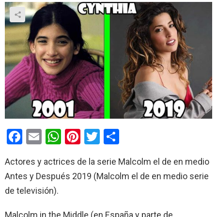
F
E
W
Pi
T
C
a
m
h
nt
wi
o
Actores y actrices de la serie Malcolm el de en medio
ce
ail
at
er
tt
m
Antes y Después 2019 (Malcolm el de en medio serie
b
s
es
er
p
de televisión).
o
A
t
ar
o
p
tir
Malcolm in the Middle (en España y parte de