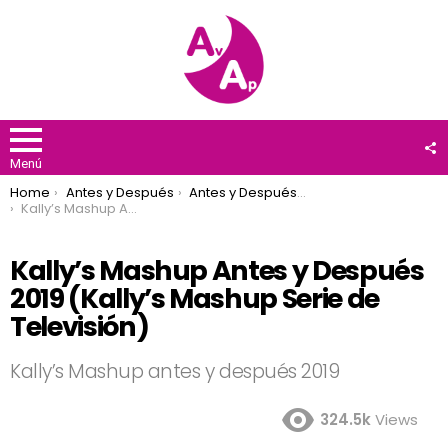
F
U
Menú
You are here:
Home
Antes y Después
Antes y Después 2019
Kally’s Mashup Antes y Después 2019 (Kally’s Mashup Serie de Televisión)
Kally’s Mashup Antes y Después
2019 (Kally’s Mashup Serie de
Televisión)
Kally’s Mashup antes y después 2019
324.5k
Views