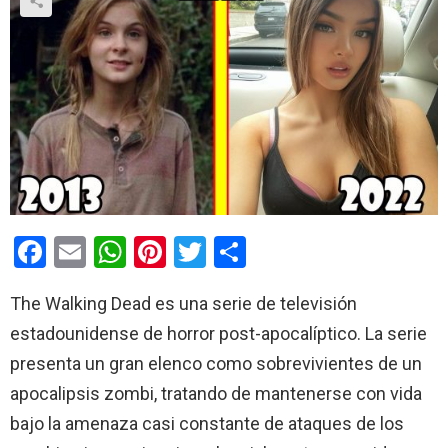
F
E
W
Pi
T
C
a
m
h
nt
wi
o
The Walking Dead es una serie de televisión
ce
ail
at
er
tt
m
estadounidense de horror post-apocalíptico. La serie
b
s
es
er
p
presenta un gran elenco como sobrevivientes de un
o
A
t
ar
apocalipsis zombi, tratando de mantenerse con vida
o
p
tir
bajo la amenaza casi constante de ataques de los
k
p