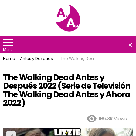
F
U
Menú
You are here:
Home
Antes y Después 2022
The Walking Dead Antes y Después 2022 (Serie de Televisión The Walking Dead Antes y Ahora 2022)
The Walking Dead Antes y
Después 2022 (Serie de Televisión
The Walking Dead Antes y Ahora
2022)
196.3k
Views