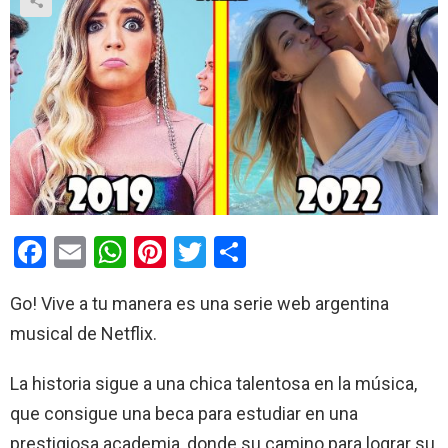
F
E
W
Pi
T
C
a
m
h
nt
wi
o
Go! Vive a tu manera es una serie web argentina
ce
ail
at
er
tt
m
musical de Netflix.
b
s
es
er
p
o
A
t
ar
La historia sigue a una chica talentosa en la música,
o
p
tir
que consigue una beca para estudiar en una
k
p
prestigiosa academia, donde su camino para lograr su