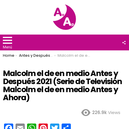
F
U
Menú
You are here:
Home
Antes y Después 2021
Malcolm el de en medio Antes y Después 2021 (Serie de Televisión Malcolm el de en medio Antes y Ahora)
Malcolm el de en medio Antes y
Después 2021 (Serie de Televisión
Malcolm el de en medio Antes y
Ahora)
226.9k
Views
F
E
W
Pi
T
C