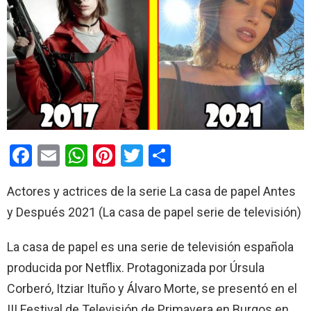
F
E
W
Pi
T
C
a
m
h
nt
wi
o
Actores y actrices de la serie La casa de papel Antes
ce
ail
at
er
tt
m
y Después 2021 (La casa de papel serie de televisión)
b
s
es
er
p
o
A
t
ar
La casa de papel es una serie de televisión española
o
p
tir
producida por Netflix. Protagonizada por Úrsula
k
p
Corberó, Itziar Ituño y Álvaro Morte, se presentó en el
III Festival de Televisión de Primavera en Burgos en