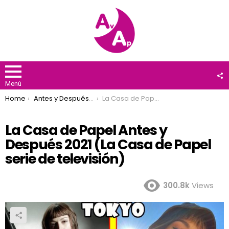
F
U
Menú
You are here:
Home
Antes y Después 2021
La Casa de Papel Antes y Después 2021 (La Casa de Papel serie de televisión)
La Casa de Papel Antes y
Después 2021 (La Casa de Papel
serie de televisión)
300.8k
Views