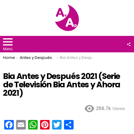
F
U
Menú
You are here:
Home
Antes y Después 2021
Bia Antes y Después 2021 (Serie de Televisión Bia Antes y Ahora 2021)
Bia Antes y Después 2021 (Serie
de Televisión Bia Antes y Ahora
2021)
256.7k
Views
F
E
W
Pi
T
C