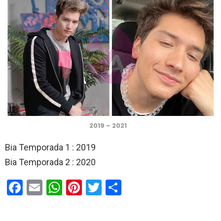
2019 – 2021
Bia Temporada 1 : 2019
Bia Temporada 2 : 2020
F
E
W
Pi
T
C
a
m
h
nt
wi
o
ce
ail
at
er
tt
m