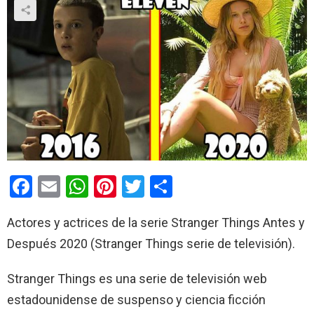
F
E
W
Pi
T
C
a
m
h
nt
wi
o
Actores y actrices de la serie Stranger Things Antes y
ce
ail
at
er
tt
m
Después 2020 (Stranger Things serie de televisión).
b
s
es
er
p
o
A
t
ar
Stranger Things es una serie de televisión web
o
p
tir
estadounidense de suspenso y ciencia ficción