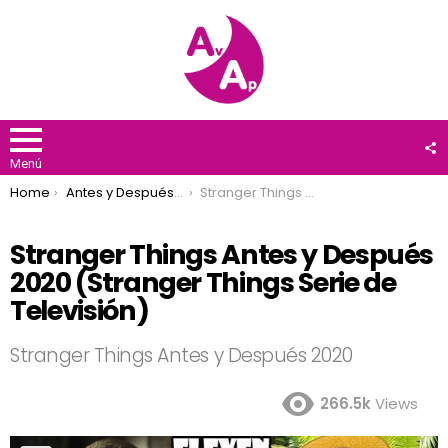
F
U
Menú
You are here:
Home
Antes y Después 2020
Stranger Things Antes y Después 2020 (Stranger Things Serie de Televisión)
Stranger Things Antes y Después
2020 (Stranger Things Serie de
Televisión)
Stranger Things Antes y Después 2020
266.5k
Views