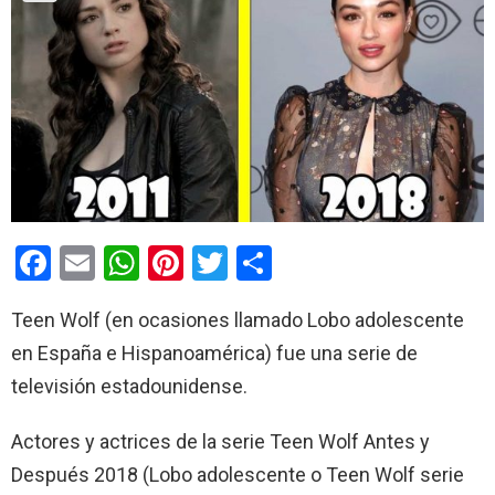
F
E
W
Pi
T
C
a
m
h
nt
wi
o
Teen Wolf (en ocasiones llamado Lobo adolescente
ce
ail
at
er
tt
m
en España e Hispanoamérica) fue una serie de
b
s
es
er
p
televisión estadounidense.
o
A
t
ar
o
p
tir
Actores y actrices de la serie Teen Wolf Antes y
k
p
Después 2018 (Lobo adolescente o Teen Wolf serie