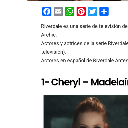
F
E
W
Pi
T
C
a
m
h
nt
wi
o
Riverdale es una serie de televisión de
ce
ail
at
er
tt
m
Archie.
b
s
es
er
p
Actores y actrices de la serie Riverda
o
A
t
ar
televisión).
o
p
tir
Actores en español de Riverdale Ante
k
p
1- Cheryl – Madela