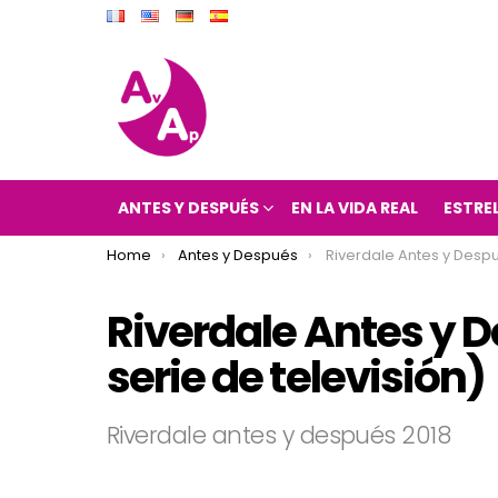
ANTES Y DESPUÉS
EN LA VIDA REAL
ESTRE
You are here:
Home
Antes y Después
Riverdale Antes y Después 2018 (Riverdale
Riverdale Antes y D
serie de televisión)
Riverdale antes y después 2018