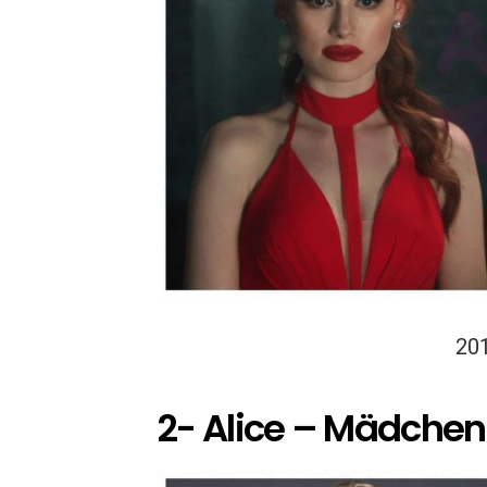
20
2- Alice – Mädche