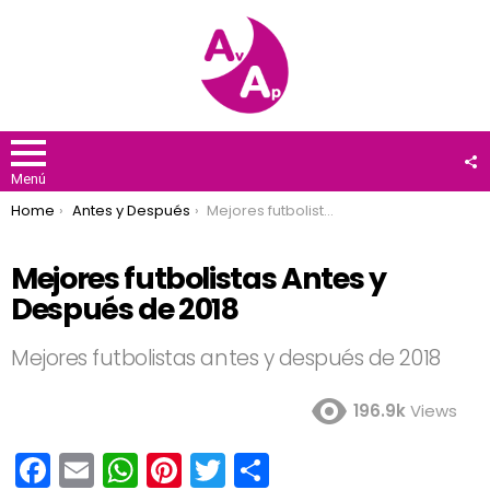
F
U
Menú
You are here:
Home
Antes y Después
Mejores futbolistas Antes y Después de 2018
Mejores futbolistas Antes y
Después de 2018
Mejores futbolistas antes y después de 2018
196.9k
Views
F
E
W
Pi
T
C