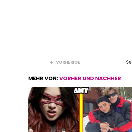
o
A
t
o
p
k
p
Se
VORHERIGE
MEHR VON:
VORHER UND NACHHER