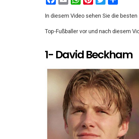
a
m
h
nt
wi
eil
In diesem Video sehen Sie die besten 
ce
ail
at
er
tt
e
b
s
es
er
n
Top-Fußballer vor und nach diesem Vide
o
A
t
o
p
1- David Beckham
k
p