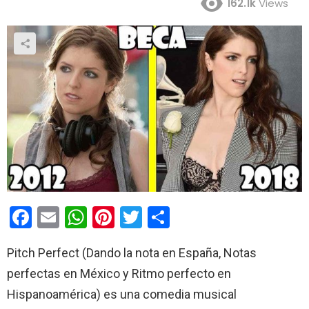
162.1k
Views
F
E
W
Pi
T
C
a
m
h
nt
wi
o
Pitch Perfect (Dando la nota en España, Notas
ce
ail
at
er
tt
m
perfectas en México y Ritmo perfecto en
b
s
es
er
p
Hispanoamérica) es una comedia musical
o
A
t
ar