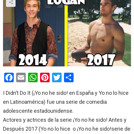
F
E
W
Pi
T
C
a
m
h
nt
wi
o
I Didn’t Do It (¡Yo no he sido! en España y Yo no lo hice
ce
ail
at
er
tt
m
en Latinoamérica) fue una serie de comedia
b
s
es
er
p
adolescente estadounidense.
o
A
t
ar
Actores y actrices de la serie ¡Yo no he sido! Antes y
o
p
tir
Después 2017 (Yo no lo hice o ¡Yo no he sido!serie de