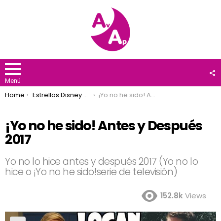
F
U
Menú
You are here:
Home
Estrellas Disney Channel
¡Yo no he sido! Antes y Después 2017
¡Yo no he sido! Antes y Después
2017
Yo no lo hice antes y después 2017 (Yo no lo
hice o ¡Yo no he sido!serie de televisión)
152.8k
Views