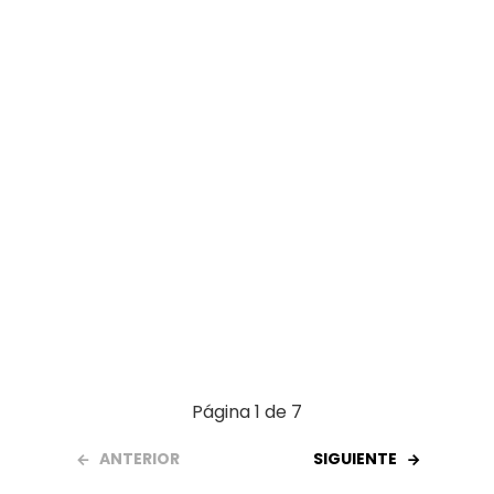
o
p
tir
k
p
Página 1 de 7
ANTERIOR
SIGUIENTE