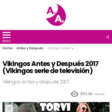
F
U
Menú
You are here:
Home
Antes y Después
Vikingos Antes y Después 2017 (Vikingos serie de televisión)
Vikingos Antes y Después 2017
(Vikingos serie de televisión)
Vikingos antes y después 2017
293.9k
Views