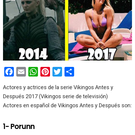
F
E
W
Pi
T
C
a
m
h
nt
wi
o
Actores y actrices de la serie Vikingos Antes y
ce
ail
at
er
tt
m
Después 2017 (Vikingos serie de televisión)
b
s
es
er
p
Actores en español de Vikingos Antes y Después son:
o
A
t
ar
o
p
tir
1- Porunn
k
p