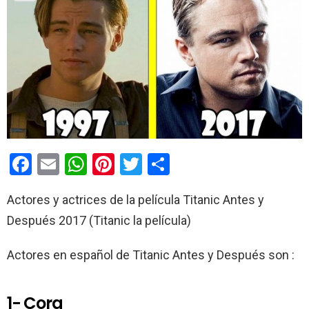
F
E
W
Pi
T
C
a
m
h
nt
wi
o
Actores y actrices de la película Titanic Antes y
ce
ail
at
er
tt
m
Después 2017 (Titanic la película)
b
s
es
er
p
o
A
t
ar
Actores en español de Titanic Antes y Después son :
o
p
tir
k
p
1- Cora