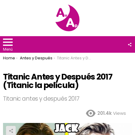
F
U
Menú
You are here:
Home
Antes y Después
Titanic Antes y Después 2017 (Titanic la película)
Titanic Antes y Después 2017
(Titanic la película)
Titanic antes y después 2017
201.4k
Views