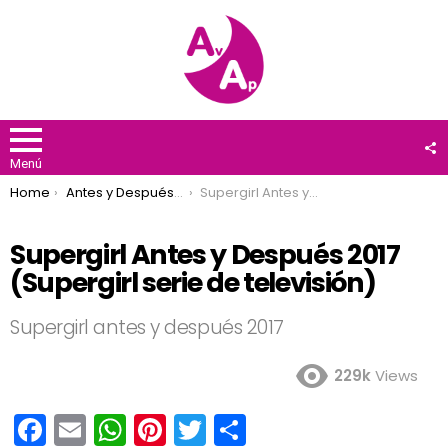
F
U
Menú
You are here:
Home
Antes y Después 2017
Supergirl Antes y Después 2017 (Supergirl serie de televisión)
Supergirl Antes y Después 2017
(Supergirl serie de televisión)
Supergirl antes y después 2017
229k
Views
F
E
W
Pi
T
C