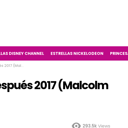
LLAS DISNEY CHANNEL
ESTRELLAS NICKELODEON
PRINCES
erie de televisión)
espués 2017 (Malcolm
293.5k
Views