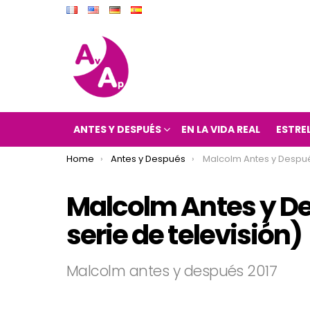
ANTES Y DESPUÉS
EN LA VIDA REAL
ESTRE
You are here:
Home
Antes y Después
Malcolm Antes y Después 2017 (Malcolm s
Malcolm Antes y D
serie de televisión)
Malcolm antes y después 2017