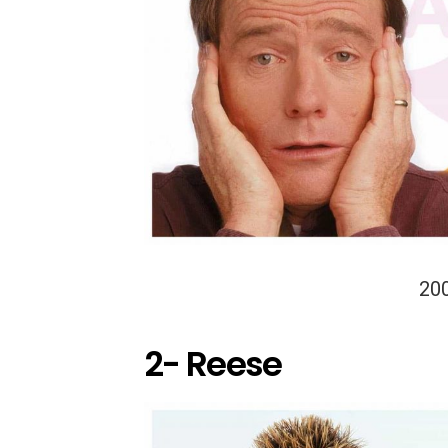
20
2- Reese