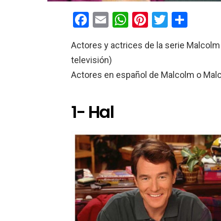
F
E
W
Pi
T
C
a
m
h
nt
wi
o
Actores y actrices de la serie Malcol
ce
ail
at
er
tt
m
televisión)
b
s
es
er
p
Actores en español de Malcolm o Malc
o
A
t
ar
o
p
tir
1- Hal
k
p