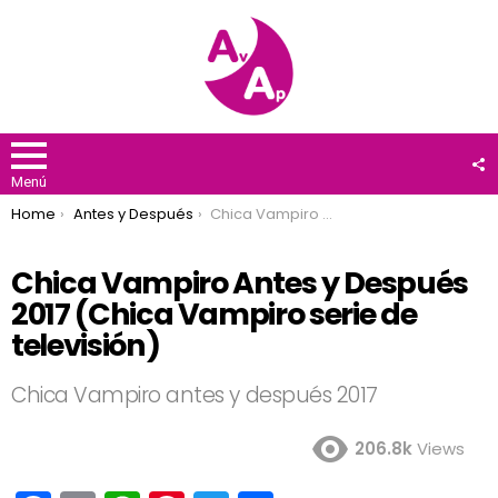
F
U
Menú
You are here:
Home
Antes y Después
Chica Vampiro Antes y Después 2017 (Chica Vampiro serie de televisión)
Chica Vampiro Antes y Después
2017 (Chica Vampiro serie de
televisión)
Chica Vampiro antes y después 2017
206.8k
Views