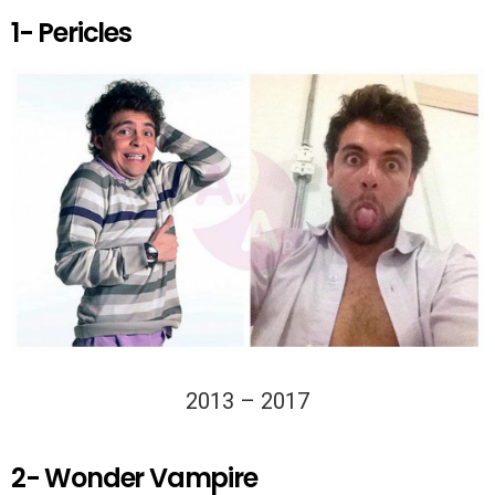
k
p
1- Pericles
2013 – 2017
2- Wonder Vampire