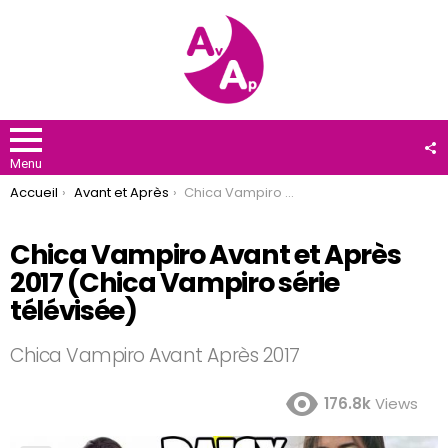
F
U
Menu
You are here:
Accueil
Avant et Après
Chica Vampiro Avant et Après 2017 (Chica Vampiro série télévisée)
Chica Vampiro Avant et Après
2017 (Chica Vampiro série
télévisée)
Chica Vampiro Avant Après 2017
176.8k
Views