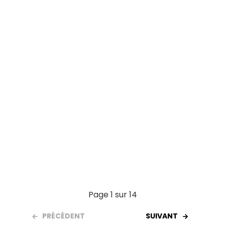
o
A
t
er
o
p
k
p
Page 1 sur 14
PRÉCÉDENT
SUIVANT