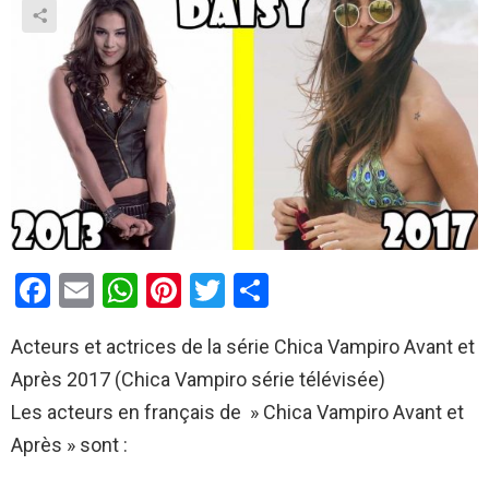
F
E
W
Pi
T
P
a
m
h
nt
wi
ar
Acteurs et actrices de la série Chica Vampiro Avant et
ce
ail
at
er
tt
ta
Après 2017 (Chica Vampiro série télévisée)
b
s
es
er
g
Les acteurs en français de » Chica Vampiro Avant et
o
A
t
er
Après » sont :
o
p