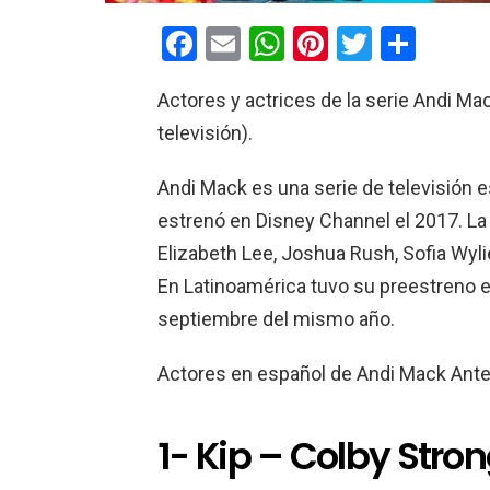
F
E
W
Pi
T
C
a
m
h
nt
wi
o
Actores y actrices de la serie Andi M
ce
ail
at
er
tt
m
televisión).
b
s
es
er
p
o
A
t
ar
Andi Mack es una serie de televisión
o
p
tir
estrenó en Disney Channel el 2017. La
k
p
Elizabeth Lee, Joshua Rush, Sofia Wyli
En Latinoamérica tuvo su preestreno el 
septiembre del mismo año.
Actores en español de Andi Mack Ante
1- Kip – Colby Stro