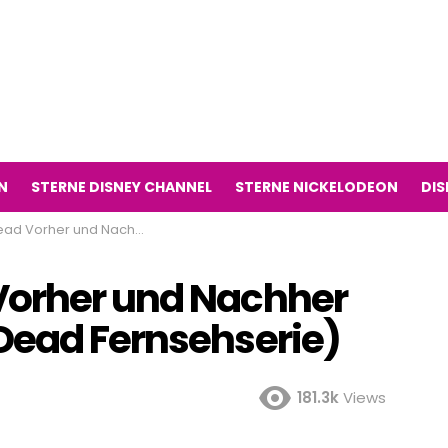
N
STERNE DISNEY CHANNEL
STERNE NICKELODEON
DIS
chher 2022 (The Walking Dead Fernsehserie)
Vorher und Nachher
Dead Fernsehserie)
181.3k
Views