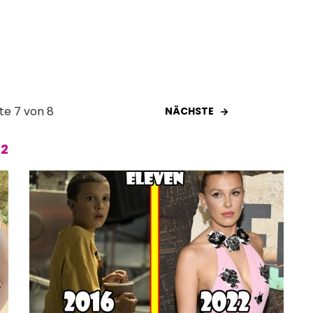
ite 7 von 8
NÄCHSTE
22