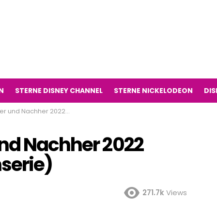
N
STERNE DISNEY CHANNEL
STERNE NICKELODEON
DIS
hher 2022 (Victorious Fernsehserie)
und Nachher 2022
serie)
271.7k
Views