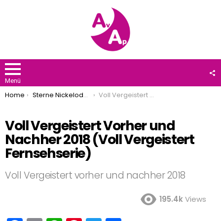
F
U
Menü
You are here:
Home
Sterne Nickelodeon
Voll Vergeistert Vorher und Nachher 2018 (Voll Vergeistert Fernsehserie)
Voll Vergeistert Vorher und
Nachher 2018 (Voll Vergeistert
Fernsehserie)
Voll Vergeistert vorher und nachher 2018
195.4k
Views